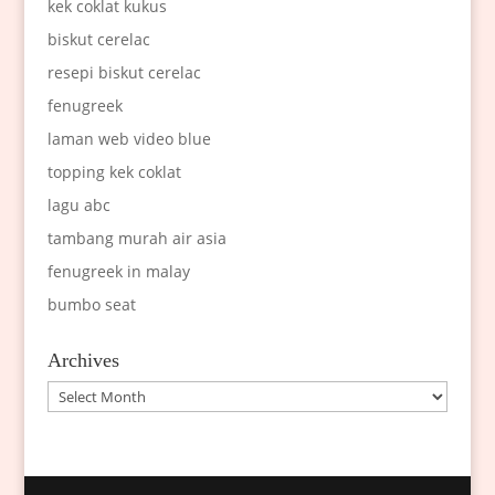
kek coklat kukus
biskut cerelac
resepi biskut cerelac
fenugreek
laman web video blue
topping kek coklat
lagu abc
tambang murah air asia
fenugreek in malay
bumbo seat
Archives
Archives