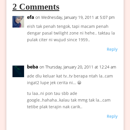
2 Comments
efa
on Wednesday, January 19, 2011 at 5:07 pm
eish tak penah tengok, tapi macam penah
dengar pasal twilight zone ni hehe.. taktau la
pulak citer ni wujud since 1959..
Reply
beba
on Thursday, January 20, 2011 at 12:24 am
ade dlu keluar kat tv..tv berapa ntah la..cam
ingat2 lupe jek cerita ni… 😀
tu laa..ni pon tau sbb ade
google..hahaha..kalau tak mmg tak la…cam
tetibe plak terajin nak carik..
Reply