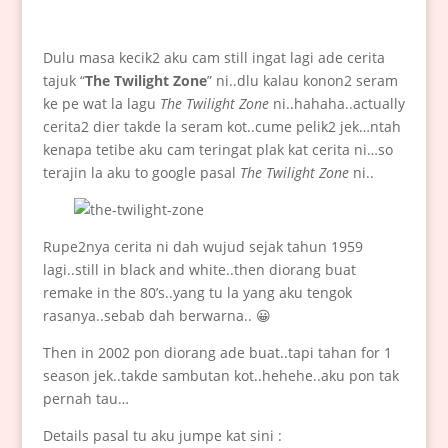
Dulu masa kecik2 aku cam still ingat lagi ade cerita
tajuk “
The Twilight Zone
” ni..dlu kalau konon2 seram
ke pe wat la lagu
The Twilight Zone
ni..hahaha..actually
cerita2 dier takde la seram kot..cume pelik2 jek…ntah
kenapa tetibe aku cam teringat plak kat cerita ni…so
terajin la aku to google pasal
The Twilight Zone
ni..
Rupe2nya cerita ni dah wujud sejak tahun 1959
lagi..still in black and white..then diorang buat
remake in the 80’s..yang tu la yang aku tengok
rasanya..sebab dah berwarna.. 😀
Then in 2002 pon diorang ade buat..tapi tahan for 1
season jek..takde sambutan kot..hehehe..aku pon tak
pernah tau…
Details pasal tu aku jumpe kat sini :