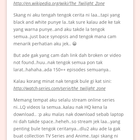
http://en.wikipedia.org/wiki/The_Twilight_Zone
Skang ni aku tengah tengok cerita ni laa…tapi yang
black and white punye la..tak sure kalau ade ke tak
yang warna punye..and aku takde la tengok
semua..just bace synopsis and tengok mana cam
menarik perhatian aku jek.. 😀
But ade gak yang cam dah link dah broken or video
not found..huu..nak tengok semua pon tak
larat..hahaha..ada 150++ episodes semuanya..
Kalau korang minat nak tengok bule gi kat sini:
http://watch-series.com/serie/the_twilight_zone
Memang tempat aku selalu stream online series
ni..LQ videos la semua..kalau nak HQ kena la
download.. :p aku malas nak download sebab laptop
ni dah takde space..heheh..so stream jek laa…yang
penting bule tengok ceritanya…dlu2 aku ade la gak
buat collection TV Series and Anime..tapi skang ni