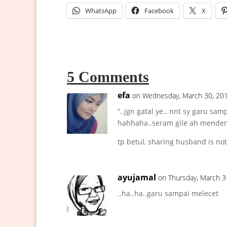
WhatsApp
Facebook
X
5 Comments
efa
on Wednesday, March 30, 201
“..jgn gatal ye.. nnt sy garu sam
hahhaha..seram gile ah menden
tp betul, sharing husband is not
ayujamal
on Thursday, March 3
..ha..ha..garu sampai melecet