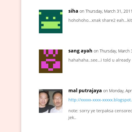
siha
on Thursday, March 31, 201
hohohoho…xnak share2 eah…kite
sang ayah
on Thursday, March 
hahahaha..see…i told u already
mal putrajaya
on Monday, Apri
http://xxxxx-xxxx-xxxxx.blogspo
note: sorry ye terpaksa censore
jek..