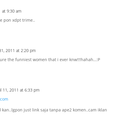
1 at 9:30 am
 pon xdpt trime..
31, 2011 at 2:20 pm
 ure the funniest women that i ever knw!!!hahah…:P
l 11, 2011 at 6:33 pm
t.com
d kan..lgpon just link saja tanpa ape2 komen..cam iklan