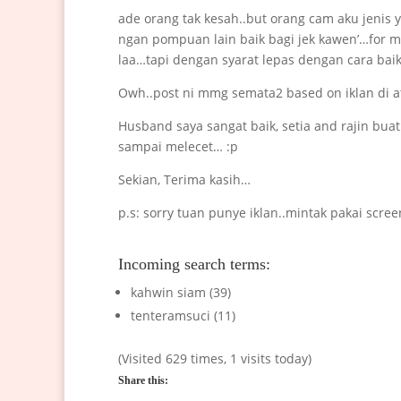
ade orang tak kesah..but orang cam aku jenis 
ngan pompuan lain baik bagi jek kawen’…for 
laa…tapi dengan syarat lepas dengan cara baik 
Owh..post ni mmg semata2 based on iklan di a
Husband saya sangat baik, setia and rajin buat
sampai melecet… :p
Sekian, Terima kasih…
p.s: sorry tuan punye iklan..mintak pakai scree
Incoming search terms:
kahwin siam (39)
tenteramsuci (11)
(Visited 629 times, 1 visits today)
Share this: