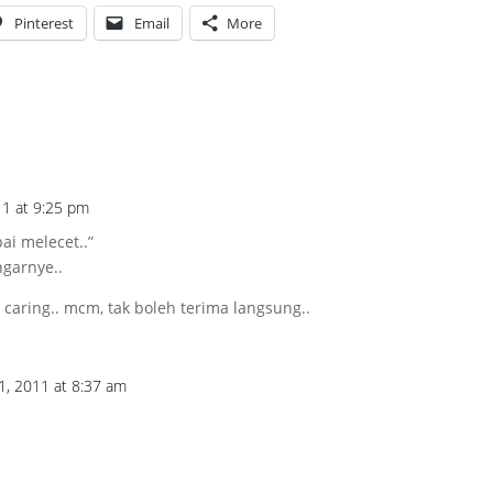
Pinterest
Email
More
1 at 9:25 pm
pai melecet..”
garnye..
 caring.. mcm, tak boleh terima langsung..
1, 2011 at 8:37 am