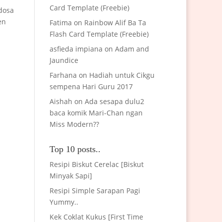
Card Template (Freebie)
 dosa
en
Fatima
on
Rainbow Alif Ba Ta
Flash Card Template (Freebie)
asfieda impiana
on
Adam and
Jaundice
Farhana
on
Hadiah untuk Cikgu
sempena Hari Guru 2017
Aishah
on
Ada sesapa dulu2
baca komik Mari-Chan ngan
Miss Modern??
Top 10 posts..
Resipi Biskut Cerelac [Biskut
Minyak Sapi]
Resipi Simple Sarapan Pagi
Yummy..
Kek Coklat Kukus [First Time