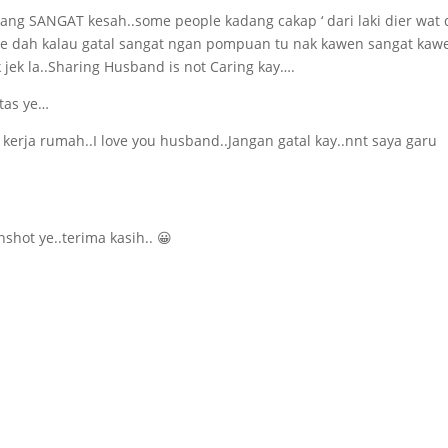
yang SANGAT kesah..some people kadang cakap ‘ dari laki dier wat
me dah kalau gatal sangat ngan pompuan tu nak kawen sangat kaw
jek la..Sharing Husband is not Caring kay….
tas ye…
 kerja rumah..I love you husband..Jangan gatal kay..nnt saya garu
nshot ye..terima kasih.. 😀