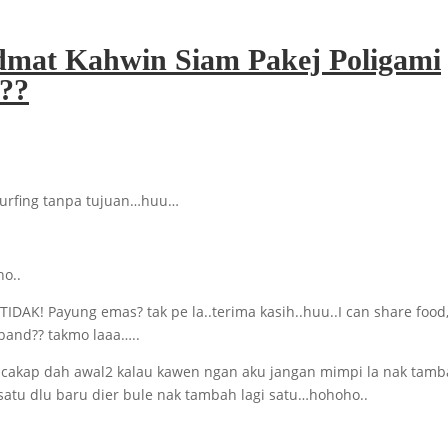
dmat Kahwin Siam Pakej Poligami
??
 surfing tanpa tujuan…huu…
o..
IDAK! Payung emas? tak pe la..terima kasih..huu..I can share food
sband?? takmo laaa…..
u cakap dah awal2 kalau kawen ngan aku jangan mimpi la nak tam
 satu dlu baru dier bule nak tambah lagi satu…hohoho..