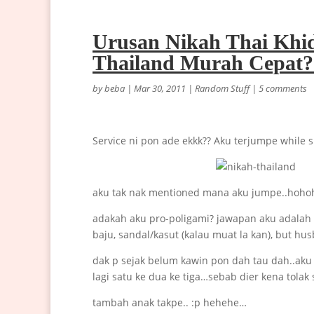
Urusan Nikah Thai Khi
Thailand Murah Cepat?
by
beba
|
Mar 30, 2011
|
Random Stuff
|
5 comments
Service ni pon ade ekkk?? Aku terjumpe while
aku tak nak mentioned mana aku jumpe..hohoh
adakah aku pro-poligami? jawapan aku adalah T
baju, sandal/kasut (kalau muat la kan), but hu
dak p sejak belum kawin pon dah tau dah..ak
lagi satu ke dua ke tiga…sebab dier kena tolak
tambah anak takpe.. :p hehehe…