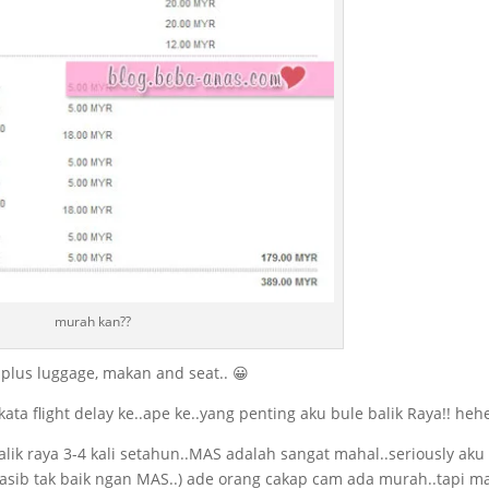
murah kan??
plus luggage, makan and seat.. 😀
 kata flight delay ke..ape ke..yang penting aku bule balik Raya!! heh
alik raya 3-4 kali setahun..MAS adalah sangat mahal..seriously aku 
asib tak baik ngan MAS..) ade orang cakap cam ada murah..tapi m