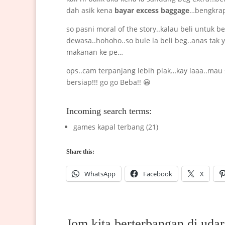
dah asik kena
bayar excess baggage
…bengkrap
so pasni moral of the story..kalau beli untuk b
dewasa..hohoho..so bule la beli beg..anas tak
makanan ke pe…
ops..cam terpanjang lebih plak…kay laaa..mau 
bersiap!!! go go Beba!! 😀
Incoming search terms:
games kapal terbang (21)
Share this:
WhatsApp
Facebook
X
Jom kita berterbangan di udar