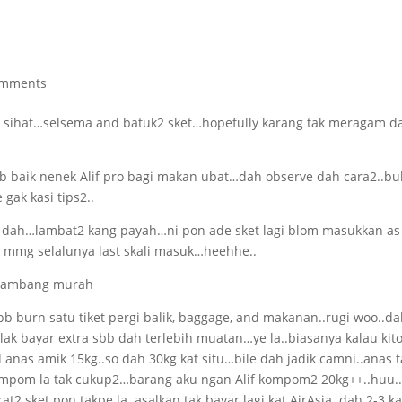
omments
apa sihat…selsema and batuk2 sket…hopefully karang tak meragam d
eb baik nenek Alif pro bagi makan ubat…dah observe dah cara2..bu
gak kasi tips2..
k dah…lambat2 kang payah…ni pon ade sket lagi blom masukkan as
u mmg selalunya last skali masuk…heehhe..
b burn satu tiket pergi balik, baggage, and makanan..rugi woo..da
lak bayar extra sbb dah terlebih muatan…ye la..biasanya kalau kit
d anas amik 15kg..so dah 30kg kat situ…bile dah jadik camni..anas t
ompom la tak cukup2…barang aku ngan Alif kompom2 20kg++..huu.
t2 sket pon takpe la..asalkan tak bayar lagi kat AirAsia..dah 2-3 ka