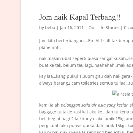
Jom naik Kapal Terbang!!
by
beba
|
Jan 16, 2011
|
Our Life Stories
|
0 c
Jom kita berterbangan….En. Alif still tak ber
plane nnt..
nak makan ubat seperti biasa sangat susah..s
buat ke tak, belum tau lagi..haahahah..mak ade 
kay laa…kang pukul 1.30pm gitu dah nak gera
always barang2 cam toiletries semua tu laa…t
kami ialah
pelanggan setia air asia yang kesian
sb
baggage tu takle kasi kat aku ke…dah tu kena p
beli beg ni bagi 2 la kiranya..aku amik 15kg an
pergi..dah aku punye quota dah jadik 15kg…k
kali ni balik aku kena la sandang beg extra…bera