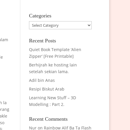
Categories
Categories
alam
Recent Posts
Quiet Book Template ‘Alien
Zipper’ [Free Printable]
le
Berhijrah ke hosting lain
setelah sekian lama.
Adil bin Anas
Resipi Biskut Arab
Learning New Stuff – 3D
h la
Modelling : Part 2.
orang
akle
Recent Comments
.so
Nur
on
Rainbow Alif Ba Ta Flash
li