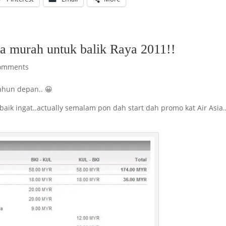
ia murah untuk balik Raya 2011!!
omments
tahun depan.. 😀
aik ingat..actually semalam pon dah start dah promo kat Air Asia