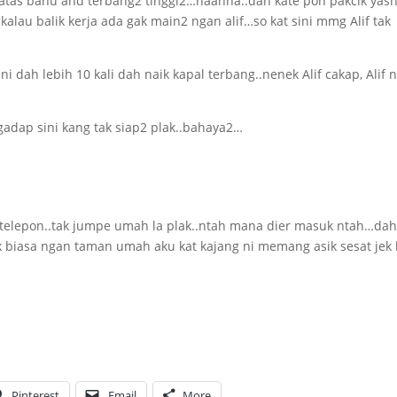
atas bahu and terbang2 tinggi2…haahha..dah kate pon pakcik yash
kalau balik kerja ada gak main2 ngan alif…so kat sini mmg Alif tak
 ni dah lebih 10 kali dah naik kapal terbang..nenek Alif cakap, Alif n
gadap sini kang tak siap2 plak..bahaya2…
 telepon..tak jumpe umah la plak..ntah mana dier masuk ntah…dah
 biasa ngan taman umah aku kat kajang ni memang asik sesat jek l
Pinterest
Email
More