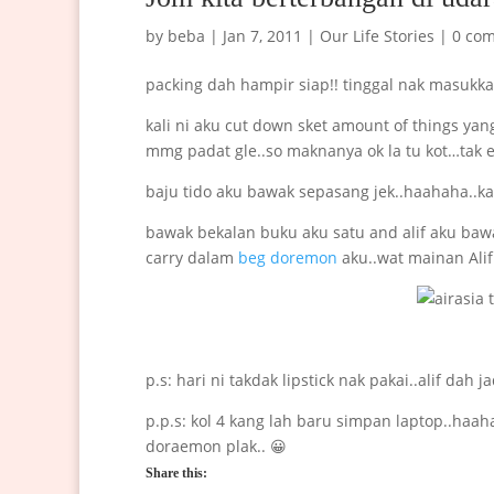
by
beba
|
Jan 7, 2011
|
Our Life Stories
|
0 co
packing dah hampir siap!! tinggal nak masukkan
kali ni aku cut down sket amount of things ya
mmg padat gle..so maknanya ok la tu kot…tak e
baju tido aku bawak sepasang jek..haahaha..kan
bawak bekalan buku aku satu and alif aku bawak
carry dalam
beg doremon
aku..wat mainan Alif
p.s: hari ni takdak lipstick nak pakai..alif dah j
p.p.s: kol 4 kang lah baru simpan laptop..haa
doraemon plak.. 😀
Share this: