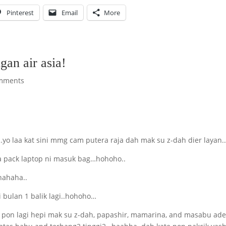
Pinterest
Email
More
gan air asia!
mments
…yo laa kat sini mmg cam putera raja dah mak su z-dah dier layan..
a pack laptop ni masuk bag…hohoho..
hahaha..
 bulan 1 balik lagi..hohoho…
f pon lagi hepi mak su z-dah, papashir, mamarina, and masabu ade