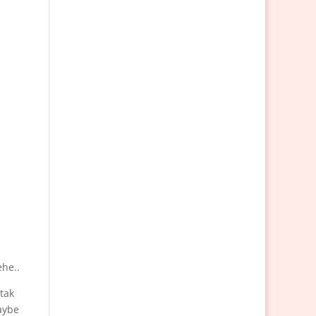
ehe..
tak
aybe