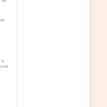
 lagi
aik
 la
a tak