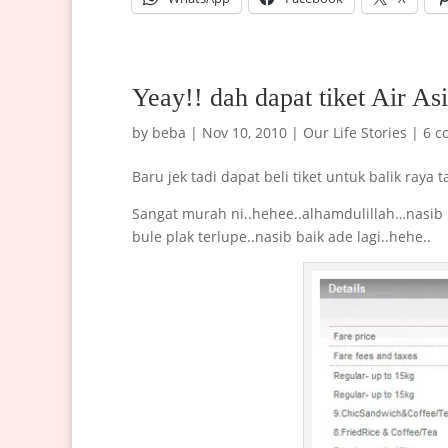
Yeay!! dah dapat tiket Air As
by
beba
|
Nov 10, 2010
|
Our Life Stories
|
6 c
Baru jek tadi dapat beli tiket untuk balik raya 
Sangat murah ni..hehee..alhamdulillah…nasib b
bule plak terlupe..nasib baik ade lagi..hehe..