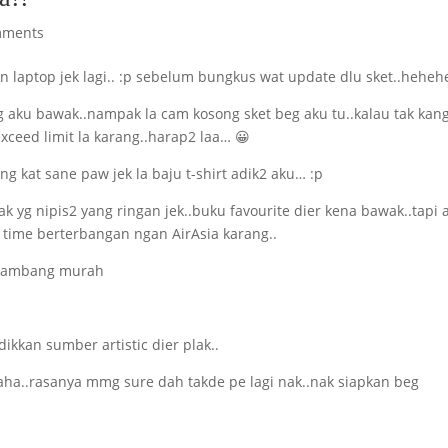
mments
 laptop jek lagi.. :p sebelum bungkus wat update dlu sket..hehehe
ng aku bawak..nampak la cam kosong sket beg aku tu..kalau tak kan
xceed limit la karang..harap2 laa… 😀
g kat sane paw jek la baju t-shirt adik2 aku… :p
 yg nipis2 yang ringan jek..buku favourite dier kena bawak..tapi 
 time berterbangan ngan AirAsia karang..
adikkan sumber artistic dier plak..
haha..rasanya mmg sure dah takde pe lagi nak..nak siapkan beg