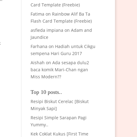
Card Template (Freebie)
Fatima
on
Rainbow Alif Ba Ta
Flash Card Template (Freebie)
asfieda impiana
on
Adam and
Jaundice
k
Farhana
on
Hadiah untuk Cikgu
sempena Hari Guru 2017
Aishah
on
Ada sesapa dulu2
baca komik Mari-Chan ngan
Miss Modern??
Top 10 posts..
Resipi Biskut Cerelac [Biskut
Minyak Sapi]
Resipi Simple Sarapan Pagi
Yummy..
Kek Coklat Kukus [First Time