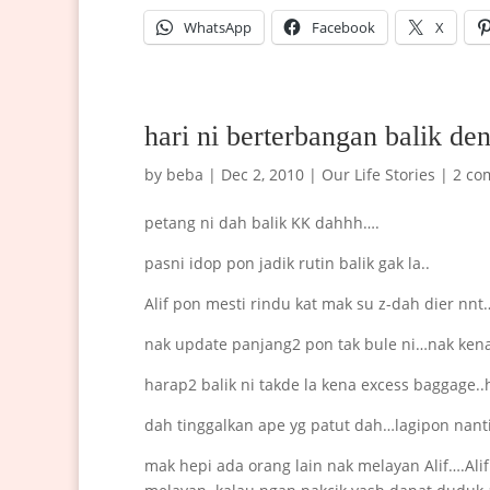
WhatsApp
Facebook
X
hari ni berterbangan balik den
by
beba
|
Dec 2, 2010
|
Our Life Stories
|
2 co
petang ni dah balik KK dahhh….
pasni idop pon jadik rutin balik gak la..
Alif pon mesti rindu kat mak su z-dah dier nnt
nak update panjang2 pon tak bule ni…nak ken
harap2 balik ni takde la kena excess baggage..
dah tinggalkan ape yg patut dah…lagipon nanti
mak hepi ada orang lain nak melayan Alif….Ali