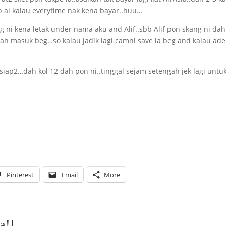
 ai kalau everytime nak kena bayar..huu…
eg ni kena letak under nama aku and Alif..sbb Alif pon skang ni dah
 yah masuk beg…so kalau jadik lagi camni save la beg and kalau ade
siap2…dah kol 12 dah pon ni..tinggal sejam setengah jek lagi untu
Pinterest
Email
More
a!!