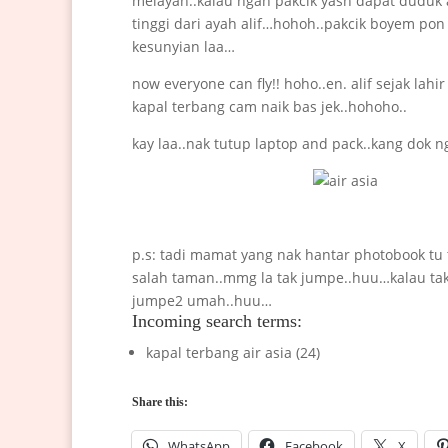
melayan..kalau ngan pakcik yash dapat duduk 
tinggi dari ayah alif…hohoh..pakcik boyem pon 
kesunyian laa…
now everyone can fly!! hoho..en. alif sejak lahir
kapal terbang cam naik bas jek..hohoho..
kay laa..nak tutup laptop and pack..kang dok n
p.s: tadi mamat yang nak hantar photobook tu
salah taman..mmg la tak jumpe..huu…kalau tak
jumpe2 umah..huu…
Incoming search terms:
kapal terbang air asia (24)
Share this:
WhatsApp
Facebook
X