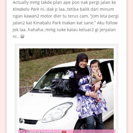
Actually mmg takde plan ape pon nak pergi jalan ke
Kinabalu Park
ni..dak p laa..tetiba balik dari minum
ngan kawan2 motor dier tu terus cam, “Jom kita pergi
jalan2 kat Kinabalu Park makan kat sane.” Aku follow
jek laa..hahaha..mmg suke kalau keluar2 gi jenjalan
ni.. 😀