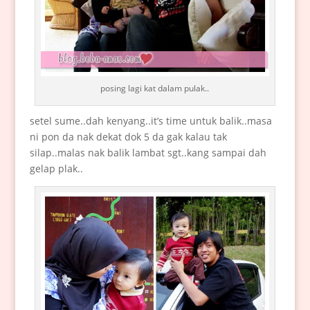
posing lagi kat dalam pulak..
setel sume..dah kenyang..it’s time untuk balik..masa
ni pon da nak dekat dok 5 da gak kalau tak
silap..malas nak balik lambat sgt..kang sampai dah
gelap plak..