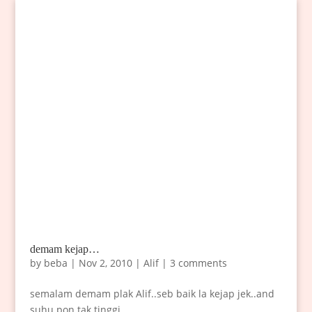
demam kejap…
by
beba
|
Nov 2, 2010
|
Alif
|
3 comments
semalam demam plak Alif..seb baik la kejap jek..and
suhu pon tak tinggi…