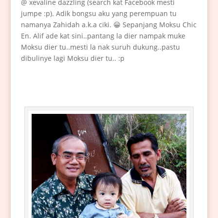
@ xevaline dazzling (search kat Facebook mesti
jumpe :p). Adik bongsu aku yang perempuan tu
namanya Zahidah a.k.a ciki. 😀 Sepanjang Moksu Chic
En. Alif ade kat sini..pantang la dier nampak muke
Moksu dier tu..mesti la nak suruh dukung..pastu
dibulinye lagi Moksu dier tu.. :p