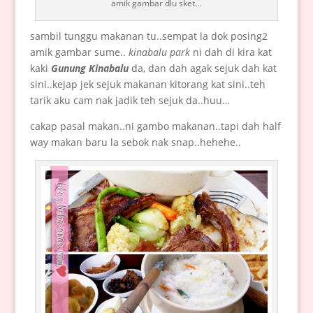
amik gambar dlu sket...
sambil tunggu makanan tu..sempat la dok posing2
amik gambar sume..
kinabalu park
ni dah di kira kat
kaki
Gunung Kinabalu
da, dan dah agak sejuk dah kat
sini..kejap jek sejuk makanan kitorang kat sini..teh
tarik aku cam nak jadik teh sejuk da..huu…
cakap pasal makan..ni gambo makanan..tapi dah half
way makan baru la sebok nak snap..hehehe..