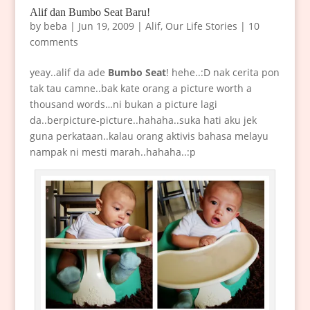
Alif dan Bumbo Seat Baru!
by
beba
|
Jun 19, 2009
|
Alif
,
Our Life Stories
|
10
comments
yeay..alif da ade
Bumbo Seat
! hehe..:D nak cerita pon
tak tau camne..bak kate orang a picture worth a
thousand words…ni bukan a picture lagi
da..berpicture-picture..hahaha..suka hati aku jek
guna perkataan..kalau orang aktivis bahasa melayu
nampak ni mesti marah..hahaha..:p