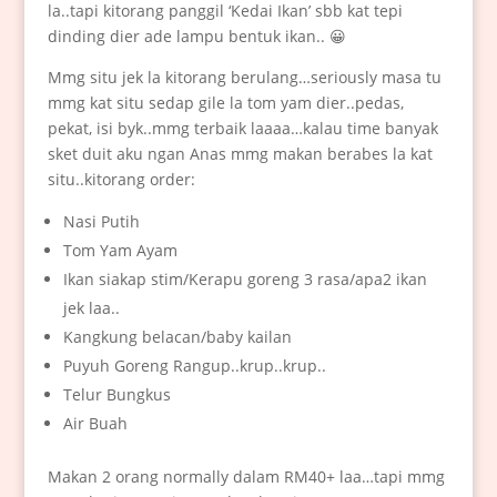
la..tapi kitorang panggil ‘Kedai Ikan’ sbb kat tepi
dinding dier ade lampu bentuk ikan.. 😀
Mmg situ jek la kitorang berulang…seriously masa tu
mmg kat situ sedap gile la tom yam dier..pedas,
pekat, isi byk..mmg terbaik laaaa…kalau time banyak
sket duit aku ngan Anas mmg makan berabes la kat
situ..kitorang order:
Nasi Putih
Tom Yam Ayam
Ikan siakap stim/Kerapu goreng 3 rasa/apa2 ikan
jek laa..
Kangkung belacan/baby kailan
Puyuh Goreng Rangup..krup..krup..
Telur Bungkus
Air Buah
Makan 2 orang normally dalam RM40+ laa…tapi mmg