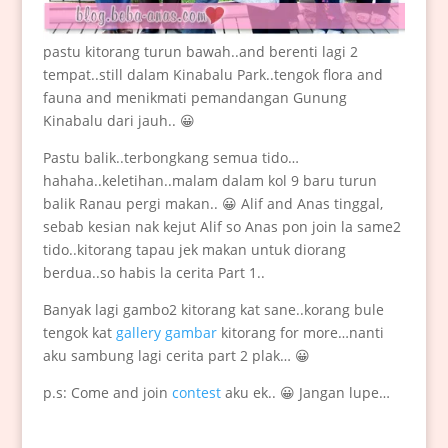
pastu kitorang turun bawah..and berenti lagi 2
tempat..still dalam Kinabalu Park..tengok flora and
fauna and menikmati pemandangan Gunung
Kinabalu dari jauh.. 😀
Pastu balik..terbongkang semua tido…
hahaha..keletihan..malam dalam kol 9 baru turun
balik Ranau pergi makan.. 😀 Alif and Anas tinggal,
sebab kesian nak kejut Alif so Anas pon join la same2
tido..kitorang tapau jek makan untuk diorang
berdua..so habis la cerita Part 1..
Banyak lagi gambo2 kitorang kat sane..korang bule
tengok kat
gallery gambar
kitorang for more…nanti
aku sambung lagi cerita part 2 plak… 😀
p.s: Come and join
contest
aku ek.. 😀 Jangan lupe…