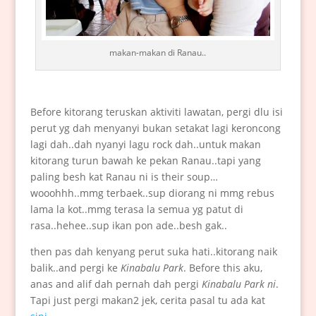
makan-makan di Ranau..
Before kitorang teruskan aktiviti lawatan, pergi dlu isi
perut yg dah menyanyi bukan setakat lagi keroncong
lagi dah..dah nyanyi lagu rock dah..untuk makan
kitorang turun bawah ke pekan Ranau..tapi yang
paling besh kat Ranau ni is their soup…
wooohhh..mmg terbaek..sup diorang ni mmg rebus
lama la kot..mmg terasa la semua yg patut di
rasa..hehee..sup ikan pon ade..besh gak..
then pas dah kenyang perut suka hati..kitorang naik
balik..and pergi ke
Kinabalu Park
. Before this aku,
anas and alif dah pernah dah pergi
Kinabalu Park ni
.
Tapi just pergi makan2 jek, cerita pasal tu ada kat