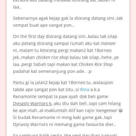
laa..
Sebenarnya agak kejap gak la diorang datang sini..tak
sempat buat ape sangat pon…
On the first day diorang datang sini..kalau tak silap
aku petang diorang sampai rumah aku kat
inanam
ni..malam tu kitorang pergi makan2 kat 1Borneo
jek..makan
chicken rice shop
kalau tak silap..hehe..ye
laa..pergi Sabah tapi makan kat
Chicken Rice Shop
padahal kat semenanjung pon ade.. :p
Pastu gi la jalan2 kejap kat 1Borneo tu..walaupon
takde ape sangat pon kat situ..si
Rina
a.k.a
Renamonte sempat la paw ayah dok beli game
Dynasty Warriors 6
, aku dlu dah beli..tapi cam hilang
ke ape ntah..al-maklumlah Alif kan rajin ‘
mengemas
‘ 😀
Si budak Renamonte ni mmg kaki game gak..tapi
Dynasty Warriors ni memang game favourite dier..
So sambung balik cerita..the next day (hari Jumaat)