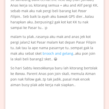
Anas kerja so, kitorang semua + aku and Alif pergi KK,
sebab mak aku nak pergi beli barang kat
Pasar
Filipin..
Seb baik la ayah aku bawak GPS dier…kalau
harapkan aku..berpusing2 gak kot kat KK tu nak
sampai ke Pasar tu.. :p
malam tu plak..rasanya aku mak and anas jek kot
pergi jalan2 kat Pasar malam kat depan Pasar Filipin
tu..tak tau la ape nama pasarnye tu..sempat gak la
mak aku sebat sket
brooch and gelang
..aku pon join
la skali beli barang2 sket.. 😀
So hari Sabtu keesokkanya baru lah kitorang bertolak
ke
Ranau
. Parent Anas pon join skali, memula Aiman
pon nak follow gak..tp tak jadik..pasal mak encek
aiman busy plak ade kerja nak siapkan..