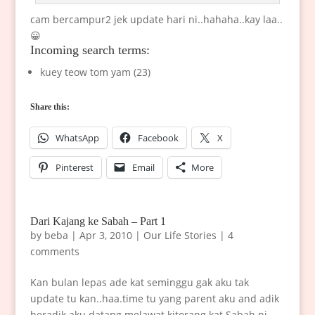
cam bercampur2 jek update hari ni..hahaha..kay laa..
😀
Incoming search terms:
kuey teow tom yam (23)
Share this:
WhatsApp
Facebook
X
Pinterest
Email
More
Dari Kajang ke Sabah – Part 1
by
beba
|
Apr 3, 2010
|
Our Life Stories
|
4
comments
Kan bulan lepas ade kat seminggu gak aku tak
update tu kan..haa.time tu yang parent aku and adik
beradik aku datang melawat kitorang kat Sabah ni