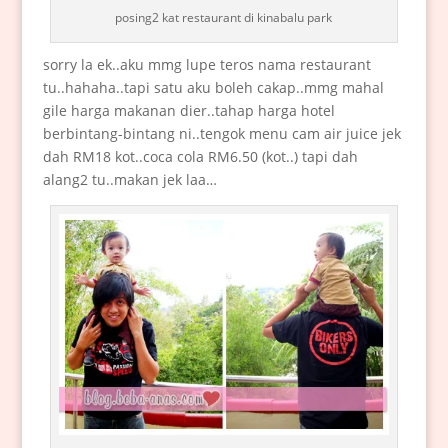
posing2 kat restaurant di kinabalu park
sorry la ek..aku mmg lupe teros nama restaurant
tu..hahaha..tapi satu aku boleh cakap..mmg mahal
gile harga makanan dier..tahap harga hotel
berbintang-bintang ni..tengok menu cam air juice jek
dah RM18 kot..coca cola RM6.50 (kot..) tapi dah
alang2 tu..makan jek laa…