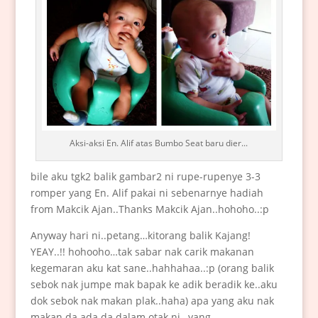
Aksi-aksi En. Alif atas Bumbo Seat baru dier...
bile aku tgk2 balik gambar2 ni rupe-rupenye 3-3
romper yang En. Alif pakai ni sebenarnye hadiah
from Makcik Ajan..Thanks Makcik Ajan..hohoho..:p
Anyway hari ni..petang…kitorang balik Kajang!
YEAY..!! hohooho…tak sabar nak carik makanan
kegemaran aku kat sane..hahhahaa..:p (orang balik
sebok nak jumpe mak bapak ke adik beradik ke..aku
dok sebok nak makan plak..haha) apa yang aku nak
makan da ada da dalam otak ni…yang