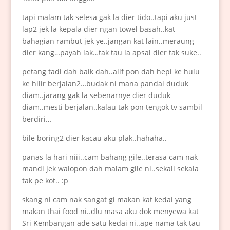
tapi malam tak selesa gak la dier tido..tapi aku just
lap2 jek la kepala dier ngan towel basah..kat
bahagian rambut jek ye..jangan kat lain..meraung
dier kang…payah lak…tak tau la apsal dier tak suke..
petang tadi dah baik dah..alif pon dah hepi ke hulu
ke hilir berjalan2…budak ni mana pandai duduk
diam..jarang gak la sebenarnye dier duduk
diam..mesti berjalan..kalau tak pon tengok tv sambil
berdiri…
bile boring2 dier kacau aku plak..hahaha..
panas la hari niii..cam bahang gile..terasa cam nak
mandi jek walopon dah malam gile ni..sekali sekala
tak pe kot.. :p
skang ni cam nak sangat gi makan kat kedai yang
makan thai food ni..dlu masa aku dok menyewa kat
Sri Kembangan ade satu kedai ni..ape nama tak tau