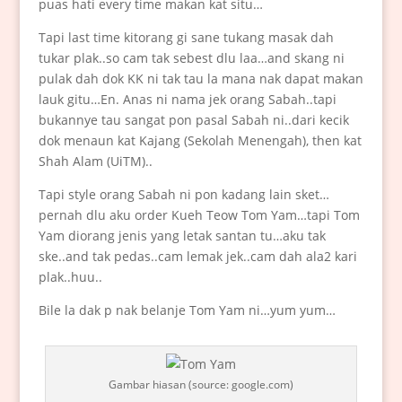
puas hati every time makan kat situ…
Tapi last time kitorang gi sane tukang masak dah
tukar plak..so cam tak sebest dlu laa…and skang ni
pulak dah dok KK ni tak tau la mana nak dapat makan
lauk gitu…En. Anas ni nama jek orang Sabah..tapi
bukannye tau sangat pon pasal Sabah ni..dari kecik
dok menaun kat Kajang (Sekolah Menengah), then kat
Shah Alam (UiTM)..
Tapi style orang Sabah ni pon kadang lain sket…
pernah dlu aku order Kueh Teow Tom Yam…tapi Tom
Yam diorang jenis yang letak santan tu…aku tak
ske..and tak pedas..cam lemak jek..cam dah ala2 kari
plak..huu..
Bile la dak p nak belanje Tom Yam ni…yum yum…
Gambar hiasan (source: google.com)