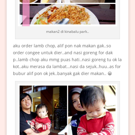
makan2 di kinabalu park..
aku order lamb chop, alif pon nak makan gak..so
order congee untuk dier..and nasi goreng for dak
p..lamb chop aku mmg puas hati..nasi goreng tu ok la
kot..aku merasa da lambat…nasi da sejuk..huu..as for
bubur alif pon ok jek..banyak gak dier makan.. 😀