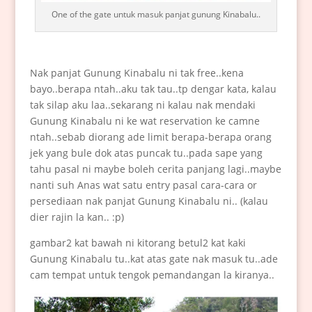
One of the gate untuk masuk panjat gunung Kinabalu..
Nak panjat Gunung Kinabalu ni tak free..kena
bayo..berapa ntah..aku tak tau..tp dengar kata, kalau
tak silap aku laa..sekarang ni kalau nak mendaki
Gunung Kinabalu ni ke wat reservation ke camne
ntah..sebab diorang ade limit berapa-berapa orang
jek yang bule dok atas puncak tu..pada sape yang
tahu pasal ni maybe boleh cerita panjang lagi..maybe
nanti suh Anas wat satu entry pasal cara-cara or
persediaan nak panjat Gunung Kinabalu ni.. (kalau
dier rajin la kan.. :p)
gambar2 kat bawah ni kitorang betul2 kat kaki
Gunung Kinabalu tu..kat atas gate nak masuk tu..ade
cam tempat untuk tengok pemandangan la kiranya..