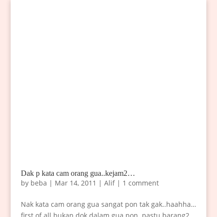
Dak p kata cam orang gua..kejam2…
by
beba
|
Mar 14, 2011
|
Alif
|
1 comment
Nak kata cam orang gua sangat pon tak gak..haahha…
first of all bukan dok dalam gua pon..pastu barang2