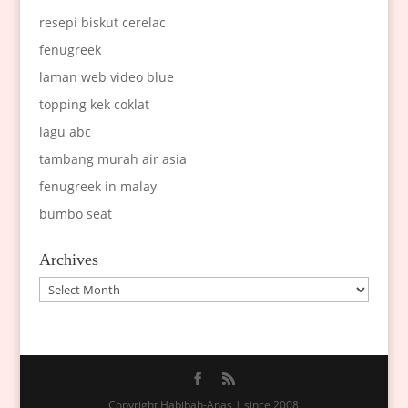
resepi biskut cerelac
fenugreek
laman web video blue
topping kek coklat
lagu abc
tambang murah air asia
fenugreek in malay
bumbo seat
Archives
Archives
Copyright Habibah-Anas | since 2008