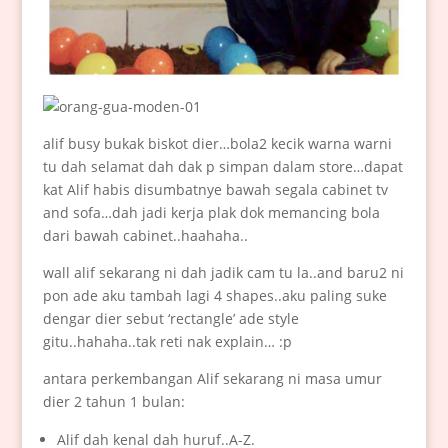
alif busy bukak biskot dier…bola2 kecik warna warni
tu dah selamat dah dak p simpan dalam store…dapat
kat Alif habis disumbatnye bawah segala cabinet tv
and sofa…dah jadi kerja plak dok memancing bola
dari bawah cabinet..haahaha..
wall alif sekarang ni dah jadik cam tu la..and baru2 ni
pon ade aku tambah lagi 4 shapes..aku paling suke
dengar dier sebut ‘rectangle’ ade style
gitu..hahaha..tak reti nak explain… :p
antara perkembangan Alif sekarang ni masa umur
dier 2 tahun 1 bulan:
Alif dah kenal dah huruf..A-Z.