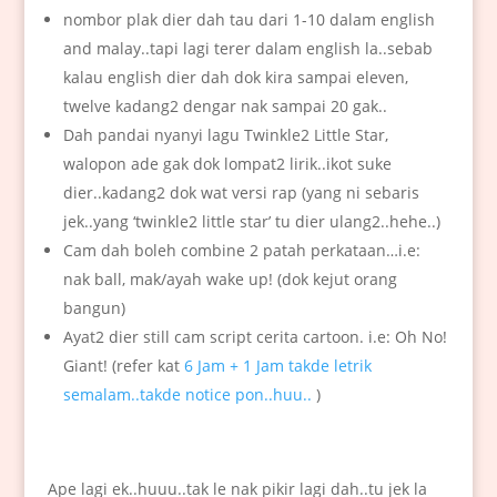
nombor plak dier dah tau dari 1-10 dalam english
and malay..tapi lagi terer dalam english la..sebab
kalau english dier dah dok kira sampai eleven,
twelve kadang2 dengar nak sampai 20 gak..
Dah pandai nyanyi lagu Twinkle2 Little Star,
walopon ade gak dok lompat2 lirik..ikot suke
dier..kadang2 dok wat versi rap (yang ni sebaris
jek..yang ‘twinkle2 little star’ tu dier ulang2..hehe..)
Cam dah boleh combine 2 patah perkataan…i.e:
nak ball, mak/ayah wake up! (dok kejut orang
bangun)
Ayat2 dier still cam script cerita cartoon. i.e: Oh No!
Giant! (refer kat
6 Jam + 1 Jam takde letrik
semalam..takde notice pon..huu..
)
Ape lagi ek..huuu..tak le nak pikir lagi dah..tu jek la