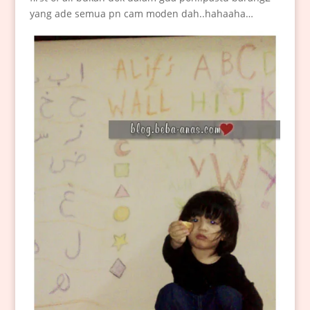
yang ade semua pn cam moden dah..hahaaha…