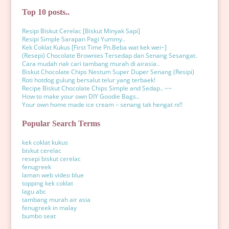
Top 10 posts..
Resipi Biskut Cerelac [Biskut Minyak Sapi]
Resipi Simple Sarapan Pagi Yummy..
Kek Coklat Kukus [First Time Pn.Beba wat kek wei~]
(Resepi) Chocolate Brownies Tersedap dan Senang Sesangat.
Cara mudah nak cari tambang murah di airasia..
Biskut Chocolate Chips Nestum Super Duper Senang (Resipi)
Roti hotdog gulung bersalut telur yang terbaek!
Recipe Biskut Chocolate Chips Simple and Sedap.. ~~
How to make your own DIY Goodie Bags..
Your own home made ice cream – senang tak hengat ni!!
Popular Search Terms
kek coklat kukus
biskut cerelac
resepi biskut cerelac
fenugreek
laman web video blue
topping kek coklat
lagu abc
tambang murah air asia
fenugreek in malay
bumbo seat