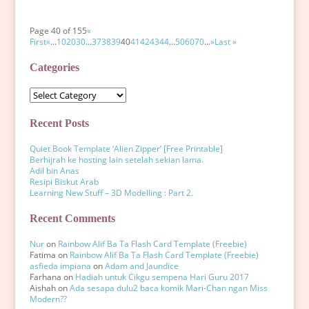
Page 40 of 155
«
First
«
...
10
20
30
...
37
38
39
40
41
42
43
44
...
50
60
70
...
»
Last »
Categories
Categories
Recent Posts
Quiet Book Template ‘Alien Zipper’ [Free Printable]
Berhijrah ke hosting lain setelah sekian lama.
Adil bin Anas
Resipi Biskut Arab
Learning New Stuff – 3D Modelling : Part 2.
Recent Comments
Nur
on
Rainbow Alif Ba Ta Flash Card Template (Freebie)
Fatima
on
Rainbow Alif Ba Ta Flash Card Template (Freebie)
asfieda impiana
on
Adam and Jaundice
Farhana
on
Hadiah untuk Cikgu sempena Hari Guru 2017
Aishah
on
Ada sesapa dulu2 baca komik Mari-Chan ngan Miss
Modern??