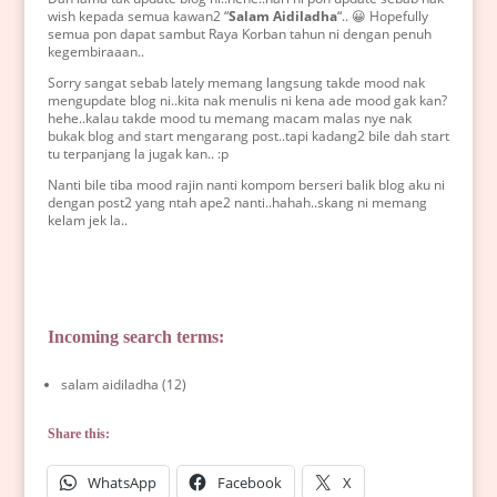
wish kepada semua kawan2 “
Salam Aidiladha
“.. 😀 Hopefully
semua pon dapat sambut Raya Korban tahun ni dengan penuh
kegembiraaan..
Sorry sangat sebab lately memang langsung takde mood nak
mengupdate blog ni..kita nak menulis ni kena ade mood gak kan?
hehe..kalau takde mood tu memang macam malas nye nak
bukak blog and start mengarang post..tapi kadang2 bile dah start
tu terpanjang la jugak kan.. :p
Nanti bile tiba mood rajin nanti kompom berseri balik blog aku ni
dengan post2 yang ntah ape2 nanti..hahah..skang ni memang
kelam jek la..
Incoming search terms:
salam aidiladha (12)
Share this:
WhatsApp
Facebook
X