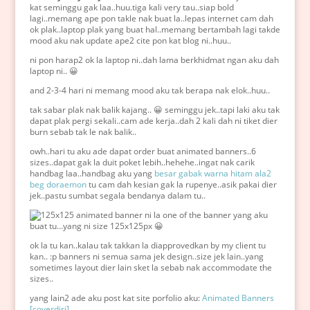
kat seminggu gak laa..huu.tiga kali very tau..siap bold
lagi..memang ape pon takle nak buat la..lepas internet cam dah
ok plak..laptop plak yang buat hal..memang bertambah lagi takde
mood aku nak update ape2 cite pon kat blog ni..huu..
ni pon harap2 ok la laptop ni..dah lama berkhidmat ngan aku dah
laptop ni.. 😀
and 2-3-4 hari ni memang mood aku tak berapa nak elok..huu..
tak sabar plak nak balik kajang.. 😀 seminggu jek..tapi laki aku tak
dapat plak pergi sekali..cam ade kerja..dah 2 kali dah ni tiket dier
burn sebab tak le nak balik..
owh..hari tu aku ade dapat order buat animated banners..6
sizes..dapat gak la duit poket lebih..hehehe..ingat nak carik
handbag laa..handbag aku yang
besar gabak warna hitam ala2
beg doraemon
tu cam dah kesian gak la rupenye..asik pakai dier
jek..pastu sumbat segala bendanya dalam tu..
ni la one of the banner yang aku
buat tu…yang ni size 125x125px 😀
ok la tu kan..kalau tak takkan la diapprovedkan by my client tu
kan.. :p banners ni semua sama jek design..size jek lain..yang
sometimes layout dier lain sket la sebab nak accommodate the
sizes..
yang lain2 ade aku post kat site porfolio aku:
Animated Banners
[coverdiri]