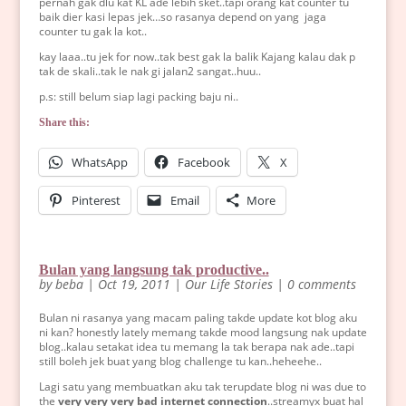
pernah gak dlu kat KL ade lebih sket..tapi orang kat counter tu
baik dier kasi lepas jek…so rasanya depend on yang jaga
counter tu gak la kot..
kay laaa..tu jek for now..tak best gak la balik Kajang kalau dak p
tak de skali..tak le nak gi jalan2 sangat..huu..
p.s: still belum siap lagi packing baju ni..
Share this:
WhatsApp
Facebook
X
Pinterest
Email
More
Bulan yang langsung tak productive..
by
beba
|
Oct 19, 2011
|
Our Life Stories
|
0 comments
Bulan ni rasanya yang macam paling takde update kot blog aku
ni kan? honestly lately memang takde mood langsung nak update
blog..kalau setakat idea tu memang la tak berapa nak ade..tapi
still boleh jek buat yang blog challenge tu kan..heheehe..
Lagi satu yang membuatkan aku tak terupdate blog ni was due to
the
very very very bad internet connection
..streamyx buat hal