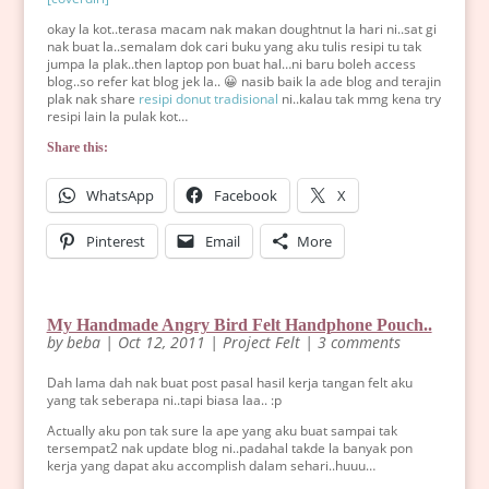
okay la kot..terasa macam nak makan doughtnut la hari ni..sat gi
nak buat la..semalam dok cari buku yang aku tulis resipi tu tak
jumpa la plak..then laptop pon buat hal…ni baru boleh access
blog..so refer kat blog jek la.. 😀 nasib baik la ade blog and terajin
plak nak share
resipi donut tradisional
ni..kalau tak mmg kena try
resipi lain la pulak kot…
Share this:
WhatsApp
Facebook
X
Pinterest
Email
More
My Handmade Angry Bird Felt Handphone Pouch..
by
beba
|
Oct 12, 2011
|
Project Felt
|
3 comments
Dah lama dah nak buat post pasal hasil kerja tangan felt aku
yang tak seberapa ni..tapi biasa laa.. :p
Actually aku pon tak sure la ape yang aku buat sampai tak
tersempat2 nak update blog ni..padahal takde la banyak pon
kerja yang dapat aku accomplish dalam sehari..huuu…