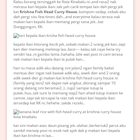
Kalau korang tersinggah ke Kota Kinabalu ni..and rasa2 nak
merasa kari kepala ikan..tak yah carik tempat lain dah pergi jek
kat
Krishna Fish Head Curry House
..kompom sedap..sebab aku
dah pergi situ few times dah…and everytime kalau terasa nak
makan kari kepala ikan memang pergi sana jek…kat
Donggongon, KK.
kepala ikan kitorang kecik jek..sebab makan 2 orang jek kan..tapi
kari dier memang meletop laa..best~~ kalau tak caye kena try
sendiri laa..ni gambo lama..hahaha..bile wat post ni cam terasa
nak makan kari kepala ikan la pulak kan…
hari tu masa adik aku datang sini jalan2 ngan family bakal
mentua dier ingat nak bawak adik aku, awek dier and 2 orang
adik awek dier gi makan kat krishna fish head curry house ni
(family yang lain2 tak dapat nak angkut..diorang sampai 10
orang datang sini beramai2..)…tup2 sampai tutup la
pulak..huu..tak sure la memang tiap2 hari ahad tutup malam ke
camne..tapi tak tercapai la niat nak makan kari kepala ikan
tersedap kat KK ni..hehehe..takde rezeki..
kat sini makan atas daun pisang jek..alahai..berkeriuk2 perut aku
sambil menaip post ni..esok nak ajak dak p makan kari kepala
ikan kat krishna ni laa…