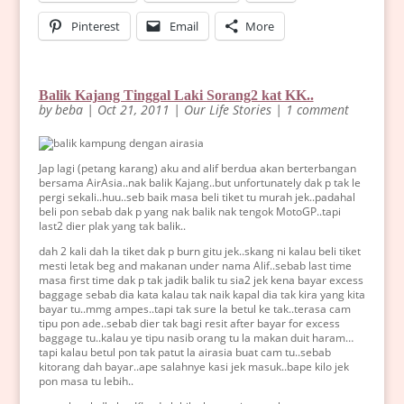
Pinterest
Email
More
Balik Kajang Tinggal Laki Sorang2 kat KK..
by
beba
|
Oct 21, 2011
|
Our Life Stories
|
1 comment
Jap lagi (petang karang) aku and alif berdua akan berterbangan
bersama AirAsia..nak balik Kajang..but unfortunately dak p tak le
pergi sekali..huu..seb baik masa beli tiket tu murah jek..padahal
beli pon sebab dak p yang nak balik nak tengok MotoGP..tapi
last2 dier plak yang tak balik..
dah 2 kali dah la tiket dak p burn gitu jek..skang ni kalau beli tiket
mesti letak beg and makanan under nama Alif..sebab last time
masa first time dak p tak jadik balik tu sia2 jek kena bayar excess
baggage sebab dia kata kalau tak naik kapal dia tak kira yang kita
bayar tu..mmg ampes..tapi tak sure la betul ke tak..terasa cam
tipu pon ade..sebab dier tak bagi resit after bayar for excess
baggage tu..kalau ye tipu nasib orang tu la makan duit haram…
tapi kalau betul pon tak patut la airasia buat cam tu..sebab
kitorang dah bayar..ape salahnye kasi jek masuk..bape kilo jek
pon masa tu lebih..