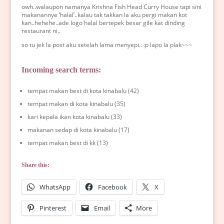
owh..walaupon namanya Krishna Fish Head Curry House tapi sini
makanannye ‘halal’..kalau tak takkan la aku pergi makan kot
kan..hehehe..ade logo halal bertepek besar gile kat dinding
restaurant ni..
so tu jek la post aku setelah lama menyepi.. :p lapo la plak~~~
Incoming search terms:
tempat makan best di kota kinabalu (42)
tempat makan di kota kinabalu (35)
kari kepala ikan kota kinabalu (33)
makanan sedap di kota kinabalu (17)
tempat makan best di kk (13)
Share this:
WhatsApp
Facebook
X
Pinterest
Email
More