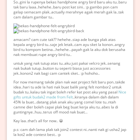
So..gini la rupenya bekas handphone angry bird baru aku tu..baru
tak baru laaa..hehehe..baru post kat sini.. :p gambo pon cam
gelap semacam plak..actually merahnye agak merah gak la..tak
cam dalam gambar tu..
amacam? cam cute tak?? hehehe..siap ade bunga plak atas
kepala angry bird tu..saje jek letak..cam ayu sket la konon..angry
bird tu kompom betina…hehehe…payah gak la aku dok berusaha
nak membuat rupe angry bird tu..
untuk yang nak tutup atas tu..aku just pakai velcro jek..senang
nak bukak tutup..button tu seperti biasa just accessories
jek..konon2 nak bagi cam cantek sket.. :p hohoho..
For now memang takde plan nak wat project felt baru pon..takde
idea..hari tu ade la hati nak buat balik yang felt nombor2 untuk
budak tu..kalau tak ingat boleh refer kat post aku yang pasal
Nice
gifts untuk budak2 made from Felt
..kiranya dalam dah dalam
45% la buat…datang plak anak aku yang comel lote tu..ntah
camne dier boleh capai plak beg buat kerja aku tu..abes la di
guntingnye..huu..terus off mood nak buat…
Kay laa..that’s all for now.. 😀
p.s: cam dah lama plak tak join2 contest ni..nanti nak gi usha2 jap
la kot2 ade contest best.. :p