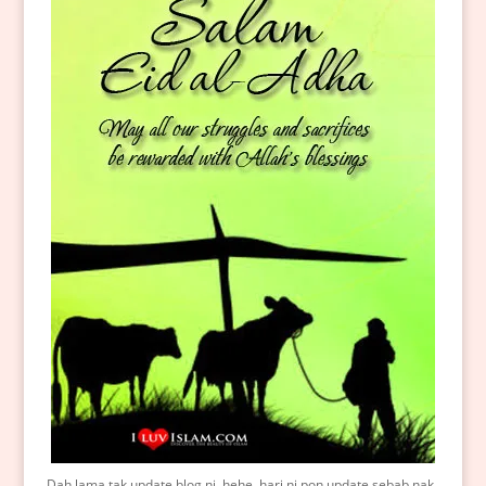
Dah lama tak update blog ni..hehe..hari ni pon update sebab nak